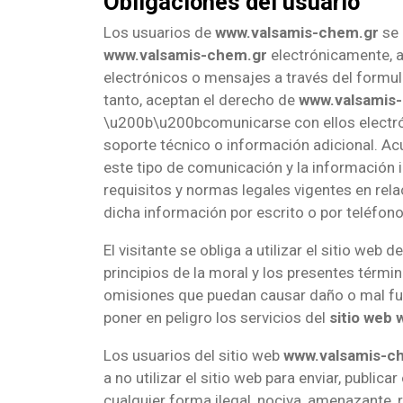
Obligaciones del usuario
Los usuarios de
www.valsamis-chem.gr
se 
www.valsamis-chem.gr
electrónicamente, a
electrónicos o mensajes a través del formul
tanto, aceptan el derecho de
www.valsamis
\u200b\u200bcomunicarse con ellos electró
soporte técnico o información adicional. 
este tipo de comunicación y la información 
requisitos y normas legales vigentes en rela
dicha información por escrito o por teléfono
El visitante se obliga a utilizar el sitio web d
principios de la moral y los presentes térmi
omisiones que puedan causar daño o mal fu
poner en peligro los servicios del
sitio web
Los usuarios del sitio web
www.valsamis-c
a no utilizar el sitio web para enviar, publicar
cualquier forma ilegal, nociva, amenazante, r