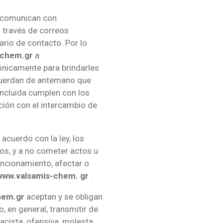
comunican con
 través de correos
ario de contacto. Por lo
-chem.gr
a
nicamente para brindarles
Acuerdan de antemano que
incluida cumplen con los
ción con el intercambio de
.
e acuerdo con la ley, los
nos, y a no cometer actos u
ncionamiento, afectar o
 www.valsamis-chem. gr
.
hem.gr
aceptan y se obligan
 o, en general, transmitir de
acista, ofensiva, molesta,