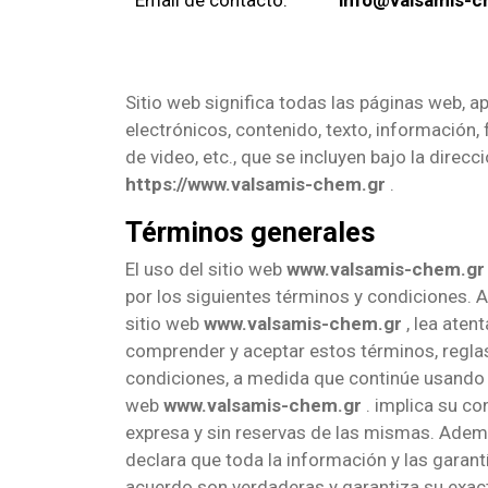
Email de contacto:
info@valsamis-c
Sitio web significa todas las páginas web, ap
electrónicos, contenido, texto, información, 
de video, etc., que se incluyen bajo la direcc
https://www.valsamis-chem.gr
.
Términos generales
El uso del sitio web
www.valsamis-chem.gr
por los siguientes términos y condiciones. An
sitio web
www.valsamis-chem.gr
, lea aten
comprender y aceptar estos términos, reglas
condiciones, a medida que continúe usando 
web
www.valsamis-chem.gr
. implica su co
expresa y sin reservas de las mismas. Además,
declara que toda la información y las garan
acuerdo son verdaderas y garantiza su exact