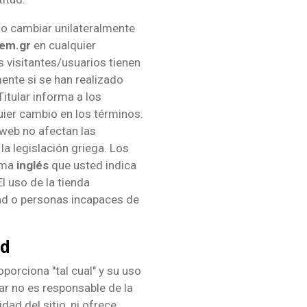
r o cambiar unilateralmente
em.gr
en cualquier
s visitantes/usuarios tienen
ente si se han realizado
itular informa a los
uier cambio en los términos.
 web no afectan las
a legislación griega. Los
ioma
inglés
que usted indica
El uso de la tienda
ad o personas incapaces de
ad
oporciona "tal cual" y su uso
lar no es responsable de la
idad del sitio, ni ofrece