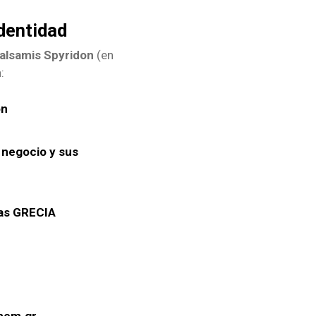
dentidad
alsamis Spyridon
(en
:
ón
 negocio y sus
nas GRECIA